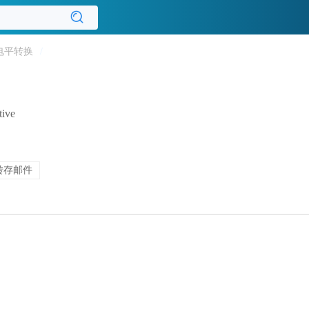
电平转换
/
tive
转存邮件