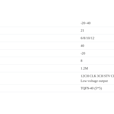
-20~40
21
6/8/10/12
40
-20
8
1.2M
12CH CLK 3CH STV CL
Low voltage output
TQFN-40 (5*5)