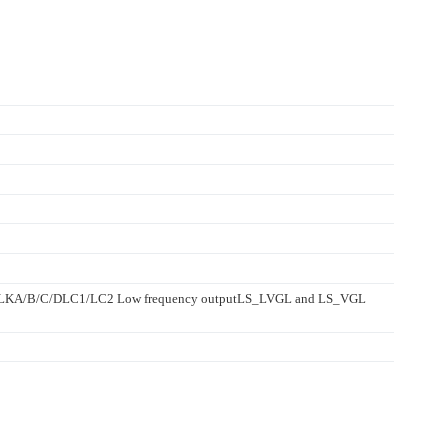
KA/B/C/DLC1/LC2 Low frequency outputLS_LVGL and LS_VGL