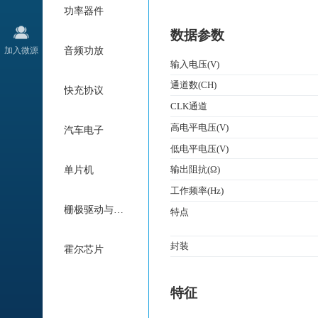
功率器件
数据参数
加入微源
音频功放
输入电压(V)
通道数(CH)
快充协议
CLK通道
高电平电压(V)
汽车电子
低电平电压(V)
输出阻抗(Ω)
单片机
工作频率(Hz)
栅极驱动与电机驱动
特点
封装
霍尔芯片
特征