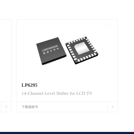
LP6295
14-Channel Level Shifter for LCD TV
下载规格书