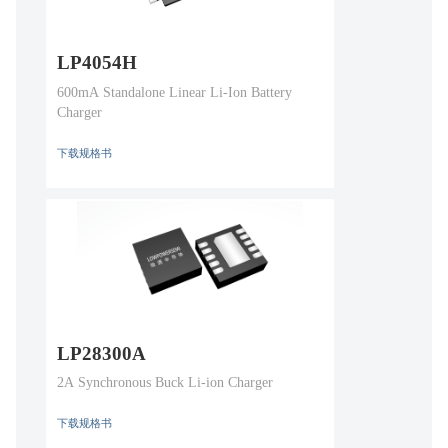
LP4054H
600mA Standalone Linear Li-Ion Battery
Charger
下载规格书
LP28300A
2A Synchronous Buck Li-ion Charger
下载规格书