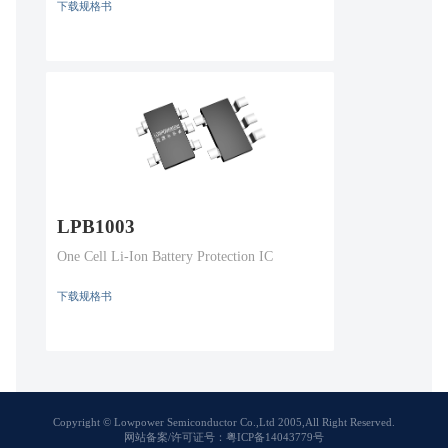
下载规格书
LPB1003
One Cell Li-Ion Battery Protection IC
下载规格书
Copyright © Lowpower Semiconductor Co.,Ltd 2005,All Right Reserved.
网站备案/许可证号：粤ICP备14043779号