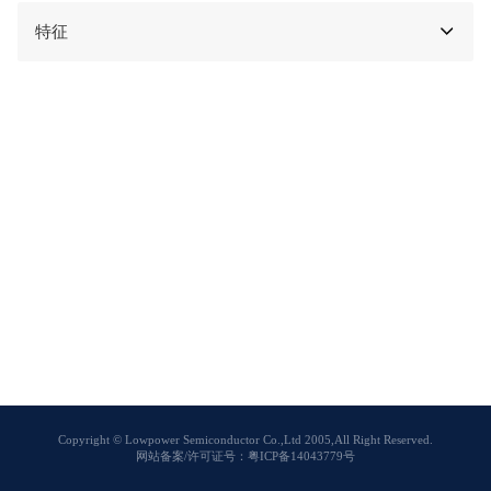
特征
Copyright © Lowpower Semiconductor Co.,Ltd 2005,All Right Reserved.
网站备案/许可证号：粤ICP备14043779号