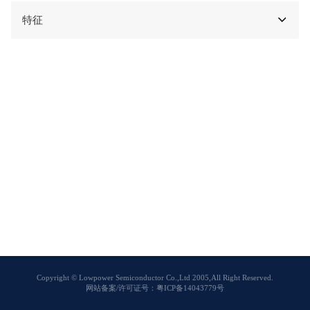
特征
Copyright © Lowpower Semiconductor Co.,Ltd 2005,All Right Reserved.
网站备案/许可证号：粤ICP备14043779号