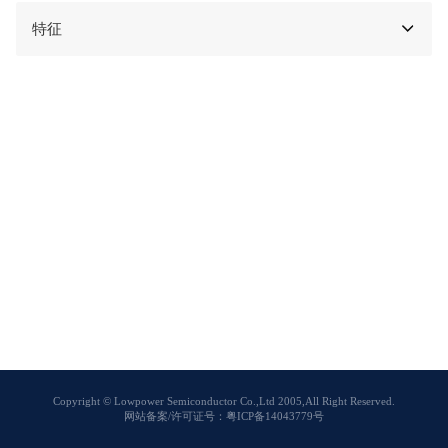
特征
Copyright © Lowpower Semiconductor Co.,Ltd 2005,All Right Reserved.
网站备案/许可证号：粤ICP备14043779号