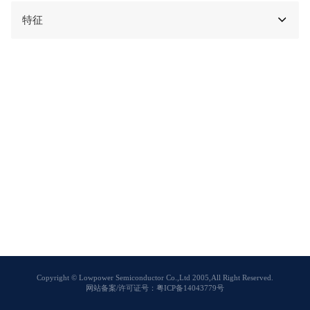
特征
Copyright © Lowpower Semiconductor Co.,Ltd 2005,All Right Reserved.
网站备案/许可证号：粤ICP备14043779号