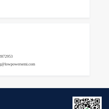
2872953
@lowpowersemi.com