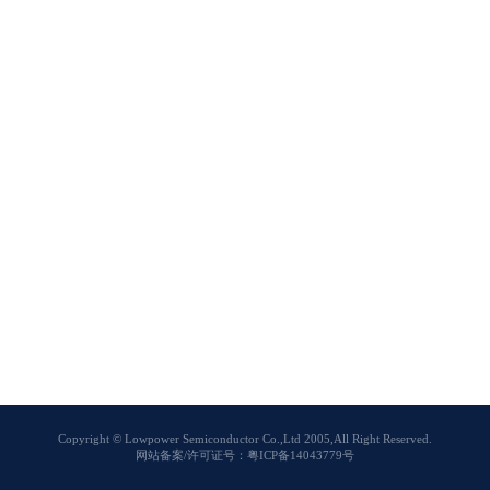
Copyright © Lowpower Semiconductor Co.,Ltd 2005,All Right Reserved.
网站备案/许可证号：粤ICP备14043779号