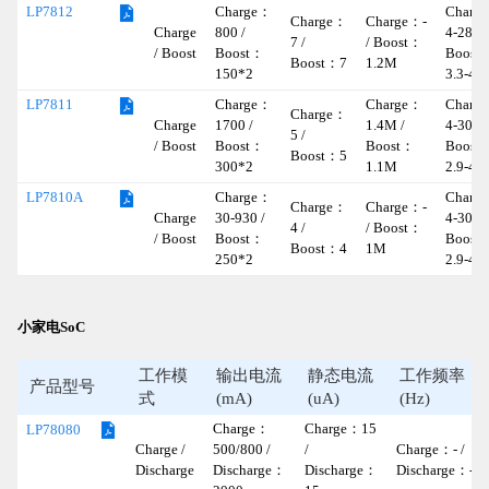
Charge：
Charg
LP7812
Charge：
Charge：-
Charge
800 /
4-28 /
7 /
/ Boost：
/ Boost
Boost：
Boost
Boost：7
1.2M
150*2
3.3-4.4
Charge：
Charge：
Charg
LP7811
Charge：
Charge
1700 /
1.4M /
4-30 /
5 /
/ Boost
Boost：
Boost：
Boost
Boost：5
300*2
1.1M
2.9-4.4
Charge：
Charg
LP7810A
Charge：
Charge：-
Charge
30-930 /
4-30 /
4 /
/ Boost：
/ Boost
Boost：
Boost
Boost：4
1M
250*2
2.9-4.4
小家电SoC
工作模
输出电流
静态电流
工作频率
产品型号
式
(mA)
(uA)
(Hz)
Charge：
Charge：15
LP78080
Charge /
500/800 /
/
Charge：- /
Discharge
Discharge：
Discharge：
Discharge：-