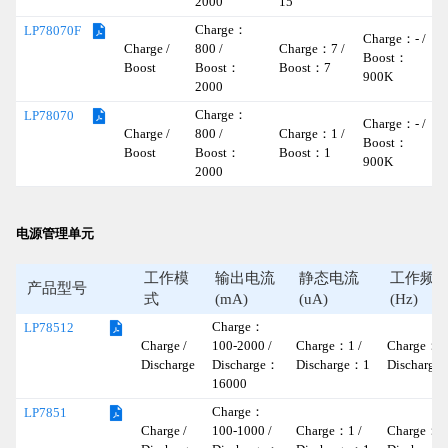
2000
15
Charge：
LP78070F
Charge：- /
Charge /
800 /
Charge：7 /
Boost：
Boost
Boost：
Boost：7
900K
2000
Charge：
LP78070
Charge：- /
Charge /
800 /
Charge：1 /
Boost：
Boost
Boost：
Boost：1
900K
2000
电源管理单元
工作模
输出电流
静态电流
工作频
产品型号
式
(mA)
(uA)
(Hz)
Charge：
LP78512
Charge /
100-2000 /
Charge：1 /
Charge：- 
Discharge
Discharge：
Discharge：1
Discharge
16000
Charge：
LP7851
Charge /
100-1000 /
Charge：1 /
Charge：- 