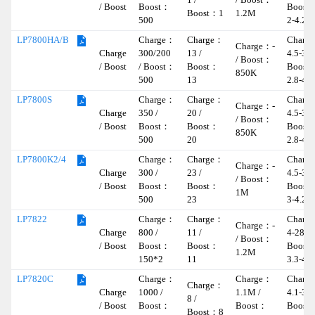
1 /
/ Boost：
/ Boost
Boost：
Boost
Boost：1
1.2M
500
2-4.2
Charge：
Charge：
Charg
LP7800HA/B
Charge：-
Charge
300/200
13 /
4.5-30 
/ Boost：
/ Boost
/ Boost：
Boost：
Boost
850K
500
13
2.8-4.2
Charge：
Charge：
Charg
LP7800S
Charge：-
Charge
350 /
20 /
4.5-30 
/ Boost：
/ Boost
Boost：
Boost：
Boost
850K
500
20
2.8-4.2
Charge：
Charge：
Charg
LP7800K2/4
Charge：-
Charge
300 /
23 /
4.5-30 
/ Boost：
/ Boost
Boost：
Boost：
Boost
1M
500
23
3-4.2
Charge：
Charge：
Charg
LP7822
Charge：-
Charge
800 /
11 /
4-28 /
/ Boost：
/ Boost
Boost：
Boost：
Boost
1.2M
150*2
11
3.3-4.4
Charge：
Charge：
Charg
LP7820C
Charge：
Charge
1000 /
1.1M /
4.1-30 
8 /
/ Boost
Boost：
Boost：
Boost
Boost：8