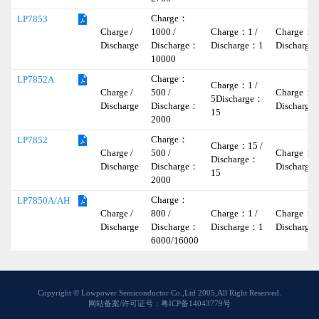
Charge：
LP7853
Charge /
1000 /
Charge：1 /
Charge：- 
Discharge
Discharge：
Discharge：1
Discharge
10000
Charge：
LP7852A
Charge：1 /
Charge /
500 /
Charge：- 
5Discharge：
Discharge
Discharge：
Discharge
15
2000
Charge：
LP7852
Charge：15 /
Charge /
500 /
Charge：- 
Discharge：
Discharge
Discharge：
Discharge
15
2000
Charge：
LP7850A/AH
Charge /
800 /
Charge：1 /
Charge：- 
Discharge
Discharge：
Discharge：1
Discharge
6000/16000
Copyright © Lowpower Semiconductor Co.,Ltd 2005,All Right Reserved.
网站备案/许可证号：粤ICP备14043779号