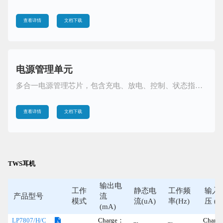
查看详情
文档下载
电源管理单元
多合一电源管理芯片，包含充电、放电、控制、状态指示、锂电保护等功能集成
查看详情
文档下载
TWS耳机
输出电
工作
静态电
工作频
输入
产品型号
流
模式
流(uA)
率(Hz)
压 (V
(mA)
Charge：
Charg
LP7807/H/C