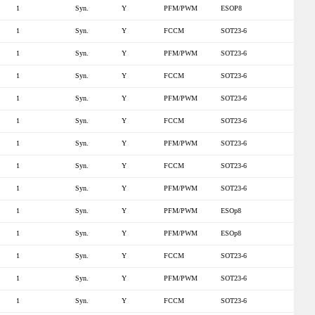
1
Syn.
Y
PFM/PWM
ESOP8
1
Syn.
Y
FCCM
SOT23-6
1
Syn.
Y
PFM/PWM
SOT23-6
1
Syn.
Y
FCCM
SOT23-6
1
Syn.
Y
PFM/PWM
SOT23-6
1
Syn.
Y
FCCM
SOT23-6
1
Syn.
Y
PFM/PWM
SOT23-6
1
Syn.
Y
FCCM
SOT23-6
1
Syn.
Y
PFM/PWM
SOT23-6
1
Syn.
Y
PFM/PWM
ESOp8
1
Syn.
Y
PFM/PWM
ESOp8
1
Syn.
Y
FCCM
SOT23-6
1
Syn.
Y
PFM/PWM
SOT23-6
1
Syn.
Y
FCCM
SOT23-6