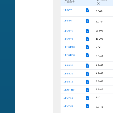
产品型号
(V)
LP6497
9.0-40
LP6496
8.0-40
20-600
LP64871
10-200
LP64870
5-42
LPQ64460
LPQ64430
3.8–40
4.2–60
LP64650
4.2–60
LP64630
3.8–60
LP64615
3.8–40
LPA64410
5-42
LP64450
LP64430
3.8–40