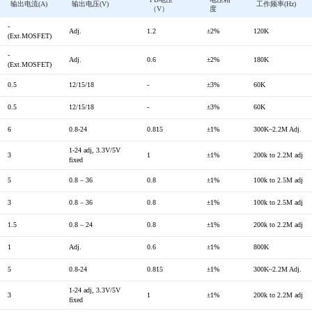
输出电流(A)
输出电压(V)
工作频率(Hz)
（V）
度
-
Adj.
1.2
±2%
120K
(Ext.MOSFET)
-
Adj.
0.6
±2%
180K
(Ext.MOSFET)
0.5
12/15/18
-
±3%
60K
0.5
12/15/18
-
±3%
60K
6
0.8-24
0.815
±1%
300K~2.2M Adj.
1-24 adj, 3.3V/5V
3
1
±1%
200k to 2.2M adj
fixed
5
0.8 – 36
0.8
±1%
100k to 2.5M adj
3
0.8 – 36
0.8
±1%
100k to 2.5M adj
1.5
0.8 – 24
0.8
±1%
200k to 2.2M adj
1
Adj.
0.6
±1%
800K
5
0.8-24
0.815
±1%
300K~2.2M Adj.
1-24 adj, 3.3V/5V
3
1
±1%
200k to 2.2M adj
fixed