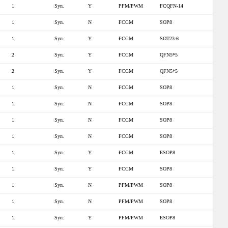
1
Syn.
Y
PFM/PWM
FCQFN-14
1
Syn.
N
FCCM
SOP8
1
Syn.
Y
FCCM
SOT23-6
2
Syn.
Y
FCCM
QFN5*5
2
Syn.
Y
FCCM
QFN5*5
1
Syn.
N
FCCM
SOP8
1
Syn.
N
FCCM
SOP8
1
Syn.
N
FCCM
SOP8
1
Syn.
N
FCCM
SOP8
1
Syn.
Y
FCCM
ESOP8
1
Syn.
Y
FCCM
SOP8
1
Syn.
N
PFM/PWM
SOP8
1
Syn.
N
PFM/PWM
SOP8
1
Syn.
Y
PFM/PWM
ESOP8