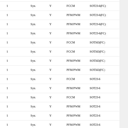
1
Syn.
Y
FCCM
SOT23-6(FC)
1
Syn.
Y
PFM/PWM
SOT23-6(FC)
1
Syn.
Y
PFM/PWM
SOT23-6(FC)
1
Syn.
Y
PFM/PWM
SOT23-6(FC)
1
Syn.
Y
FCCM
SOT563(FC）
1
Syn.
Y
FCCM
SOT563(FC）
1
Syn.
Y
PFM/PWM
SOT563(FC）
1
Syn.
Y
PFM/PWM
SOT563(FC）
1
Syn.
Y
FCCM
SOT23-6
1
Syn.
Y
PFM/PWM
SOT23-6
1
Syn.
Y
FCCM
SOT23-6
1
Syn.
Y
PFM/PWM
SOT23-6
1
Syn.
Y
PFM/PWM
SOT23-6
1
Syn.
Y
PFM/PWM
SOT23-6