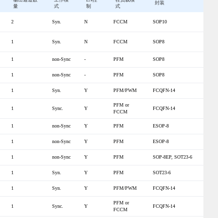
封装
量
式
制
式
2
Syn.
N
FCCM
SOP10
1
Syn.
N
FCCM
SOP8
1
non-Sync
-
PFM
SOP8
1
non-Sync
-
PFM
SOP8
1
Syn.
Y
PFM/PWM
FCQFN-14
PFM or
1
Sync.
Y
FCQFN-14
FCCM
1
non-Sync
Y
PFM
ESOP-8
1
non-Sync
Y
PFM
ESOP-8
1
non-Sync
Y
PFM
SOP-8EP, SOT23-6
1
Syn.
Y
PFM
SOT23-6
1
Syn.
Y
PFM/PWM
FCQFN-14
PFM or
1
Sync.
Y
FCQFN-14
FCCM