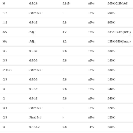
6
0.8-24
0.815
±1%
300K~2.2M Adj.
1.2
Fixed 5.1
-
±3%
200K
1.2
0.8-12
0.8
±2%
600K
6A
Adj.
1.2
±2%
135K~350K(max.）
6A
Adj.
1.2
±2%
135K~350K(max.）
3.6
0.6-30
0.6
±2%
180K
3.4
0.6-30
0.6
±2%
180K
2.4/3.1
Fixed 5.1
-
±3%
180K
2.4
0.6-30
0.6
±2%
180K
3
0.6-12
0.6
±2%
340K
2
0.6-12
0.6
±2%
340K
3.4
Fixed 5.1
-
±3%
120K
2.4
Fixed 5.1
-
±3%
120K
3
0.8-13.2
0.8
±1%
500K