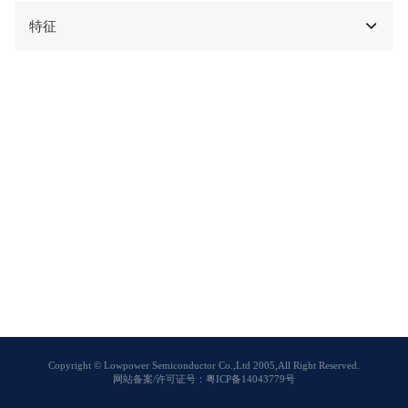
特征
Copyright © Lowpower Semiconductor Co.,Ltd 2005,All Right Reserved.
网站备案/许可证号：粤ICP备14043779号