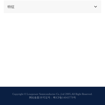
特征
Copyright © Lowpower Semiconductor Co.,Ltd 2005,All Right Reserved.
网站备案/许可证号：粤ICP备14043779号