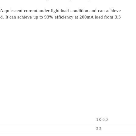
quiescent current under light load condition and can achieve
ad. It can achieve up to 93% efficiency at 200mA load from 3.3
1.0-5.0
5.5