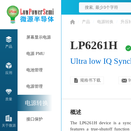
/
产品
/
电源转换
/
升压
屏幕显示电源
LP6261H
产品
电源 PMU
Ultra low IQ Sync
电池管理
应用
规格书下载
电源管理
质量
电源转换
概述
接口保护
The LP6261H device is a synchr
关于微源
features a true-shutoff functi