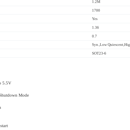
1.2M
1700
Yes
1.36
0.7
Syn.,Low Quiescent,Hig
SOT23-6
o 5.5V
t Shutdown Mode
n
start