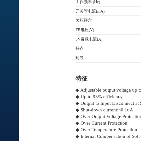
工作频率 (Hz)
开关管电流(mA)
欠压锁定
FB电压(V)
5V带载电流(A)
特点
封装
特征
◆ Adjustable output voltage up t
◆ Up to 95% efficiency
◆ Output to Input Disconnect a
◆ Shut-down current:<0.1uA
◆ Over Output Voltage Protectio
◆ Over Current Protection
◆ Over Temperature Protection
◆ Internal Compensation of Soft-