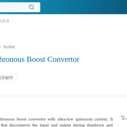
转换器
/
Active
hronous Boost Convertor
转存邮件
onous boost convertor with ultra-low quiescent current. It
on that disconnects the input and output during shutdown and