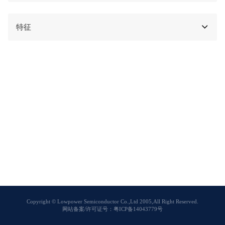
特征
Copyright © Lowpower Semiconductor Co.,Ltd 2005,All Right Reserved.
网站备案/许可证号：粤ICP备14043779号