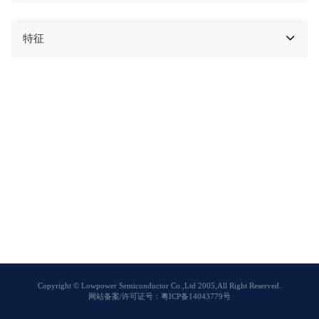
特征
Copyright © Lowpower Semiconductor Co.,Ltd 2005,All Right Reserved.
网站备案/许可证号：粤ICP备14043779号