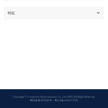
特征
Copyright © Lowpower Semiconductor Co.,Ltd 2005,All Right Reserved.
网站备案/许可证号：粤ICP备14043779号