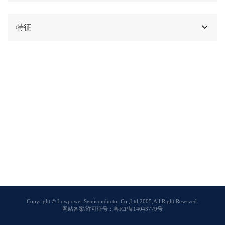
特征
Copyright © Lowpower Semiconductor Co.,Ltd 2005,All Right Reserved.
网站备案/许可证号：粤ICP备14043779号