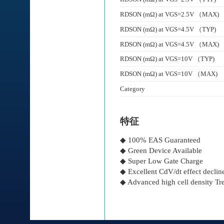
RDSON (mΩ) at VGS=2.5V （MAX)
RDSON (mΩ) at VGS=4.5V （TYP)
RDSON (mΩ) at VGS=4.5V （MAX)
RDSON (mΩ) at VGS=10V （TYP)
RDSON (mΩ) at VGS=10V （MAX)
Category
特征
◆ 100% EAS Guaranteed
◆ Green Device Available
◆ Super Low Gate Charge
◆ Excellent CdV/dt effect declin
◆ Advanced high cell density Tr