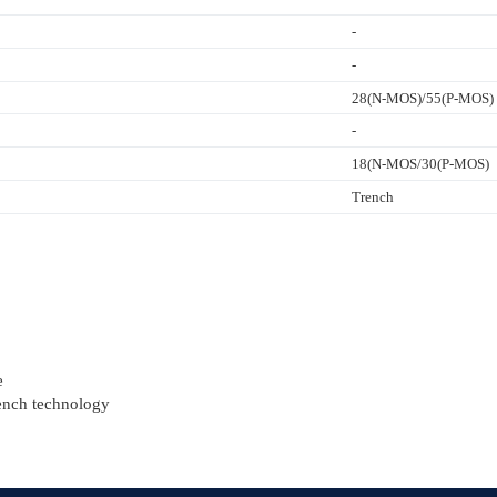
-
-
28(N-MOS)/55(P-MOS)
-
18(N-MOS/30(P-MOS)
Trench
e
ench technology