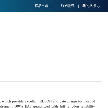
样品申请
|
订阅资讯
|
我的微源
 which provide excellent RDSON and gate charge for most of
rement 100% EAS guaranteed with full function reliability