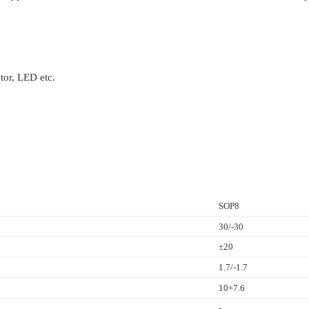
tor, LED etc.
SOP8
30/-30
±20
1.7/-1.7
10+7.6
-