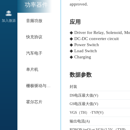
功率器件
approved.
加入微源
音频功放
应用
◆ Driver for Relay, Solenoid, Mo
快充协议
◆ DC-DC converter circuit
◆ Power Switch
◆ Load Switch
汽车电子
◆ Charging
单片机
数据参数
栅极驱动与电机驱动
封装
DS电压最大值(V)
霍尔芯片
GS电压最大值(V)
VGS（TH） -TYP(V)
输出电流(A)
RDSON (mΩ) at VGS=2.5V （TYP)