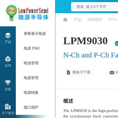
/
产品
/
功率器件
/
N+P c
屏幕显示电源
LPM9030
产品
电源 PMU
N-Ch and P-Ch F
电池管理
应用
规格书下载
电源管理
质量
电源转换
概述
接口保护
The LPM9030 is the high-perfor
关于微源
the synchronous buck converte