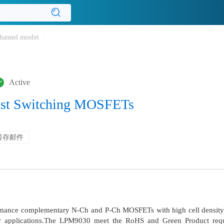
hannel mosfet
/
Active
ast Switching MOSFETs
转存邮件
mance complementary N-Ch and P-Ch MOSFETs with high cell density,
r applications.The LPM9030 meet the RoHS and Green Product requi