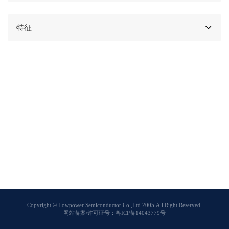
特征
Copyright © Lowpower Semiconductor Co.,Ltd 2005,All Right Reserved.
网站备案/许可证号：粤ICP备14043779号