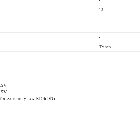
-
13
-
-
-
Trench
.5V
.5V
n for extremely low RDS(ON)