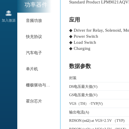
Standard Product LPM9021AQVF i
功率器件
应用
加入微源
音频功放
◆ Driver for Relay, Solenoid, Mo
◆ Power Switch
快充协议
◆ Load Switch
◆ Charging
汽车电子
数据参数
单片机
封装
栅极驱动与电机驱动
DS电压最大值(V)
GS电压最大值(V)
霍尔芯片
VGS（TH） -TYP(V)
输出电流(A)
RDSON (mΩ) at VGS=2.5V （TYP)