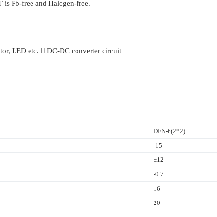
s Pb-free and Halogen-free.
tor, LED etc.  DC-DC converter circuit
DFN-6(2*2)
-15
±12
-0.7
16
20