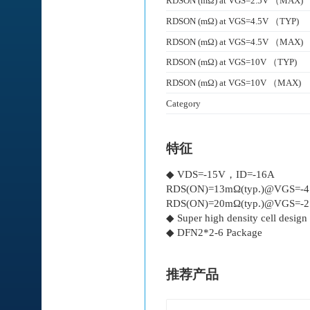
RDSON (mΩ) at VGS=2.5V （MAX)
RDSON (mΩ) at VGS=4.5V （TYP)
RDSON (mΩ) at VGS=4.5V （MAX)
RDSON (mΩ) at VGS=10V （TYP)
RDSON (mΩ) at VGS=10V （MAX)
Category
特征
◆ VDS=-15V，ID=-16A
RDS(ON)=13mΩ(typ.)@VGS=-4
RDS(ON)=20mΩ(typ.)@VGS=-2
◆ Super high density cell desig
◆ DFN2*2-6 Package
推荐产品