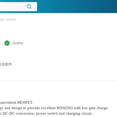
nel mosfet
/
Active
转存邮件
nhancement MOSFET.
gy and design to provide excellent RDS(ON) with low gate charge.
g in DC-DC conversion, power switch and charging circuit.