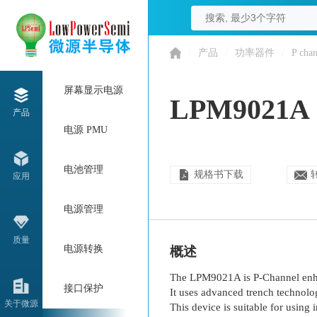
/
产品
/
功率器件
/
P chan
屏幕显示电源
LPM9021A
产品
电源 PMU
电池管理
规格书下载
应用
电源管理
质量
电源转换
概述
The LPM9021A is P-Channel e
接口保护
It uses advanced trench technolo
关于微源
This device is suitable for usin