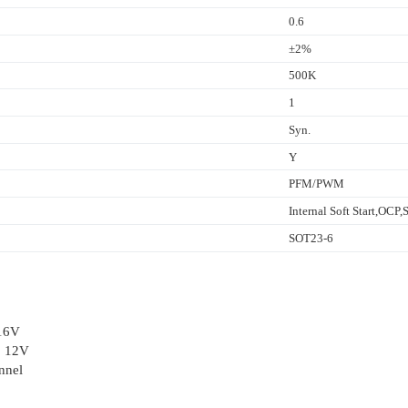
0.6
±2%
500K
1
Syn.
Y
PFM/PWM
Internal Soft Start,OCP
SOT23-6
 16V
o 12V
nnel