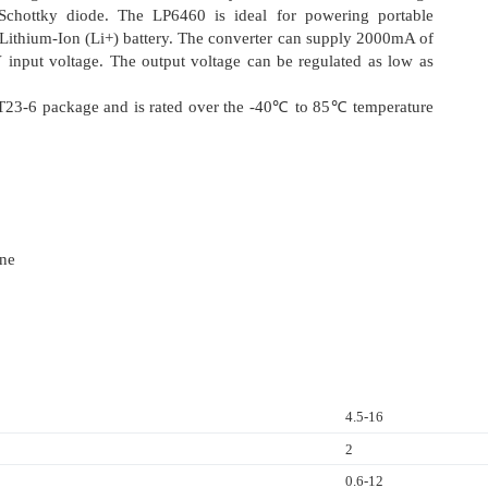
 Schottky diode. The LP6460 is ideal for powering portable
 Lithium-Ion (Li+) battery. The converter can supply 2000mA of
 input voltage. The output voltage can be regulated as low as
OT23-6 package and is rated over the -40℃ to 85℃ temperature
one
4.5-16
2
0.6-12