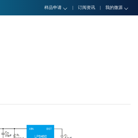
样品申请
|
订阅资讯
|
我的微源