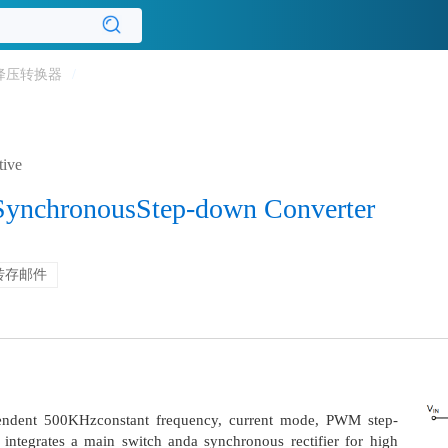
降压转换器
/
tive
ynchronousStep-down Converter
转存邮件
endent 500KHzconstant frequency, current mode, PWM step-
integrates a main switch anda synchronous rectifier for high