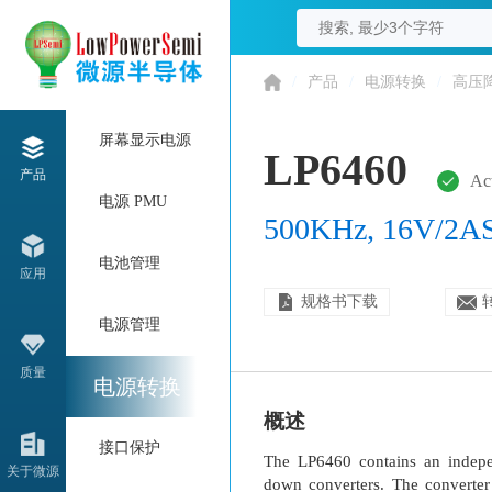
/
产品
/
电源转换
/
高压
屏幕显示电源
LP6460
产品
Ac
电源 PMU
500KHz, 16V/2AS
电池管理
应用
规格书下载
电源管理
质量
电源转换
概述
接口保护
The LP6460 contains an indep
关于微源
down converters. The converter 