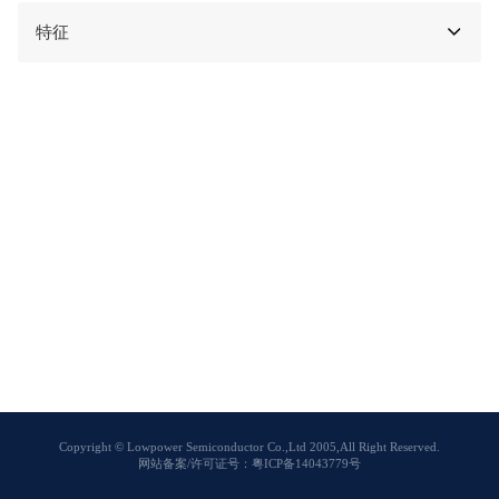
特征
Copyright © Lowpower Semiconductor Co.,Ltd 2005,All Right Reserved.
网站备案/许可证号：粤ICP备14043779号