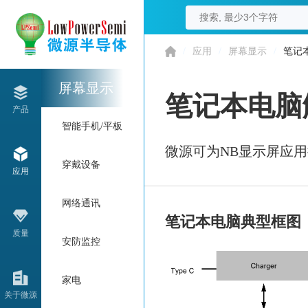
/
应用
/
屏幕显示
/
笔记
屏幕显示
笔记本电脑
产品
智能手机/平板
微源可为NB显示屏应用提供高
穿戴设备
应用
网络通讯
笔记本电脑典型框图
质量
安防监控
家电
关于微源