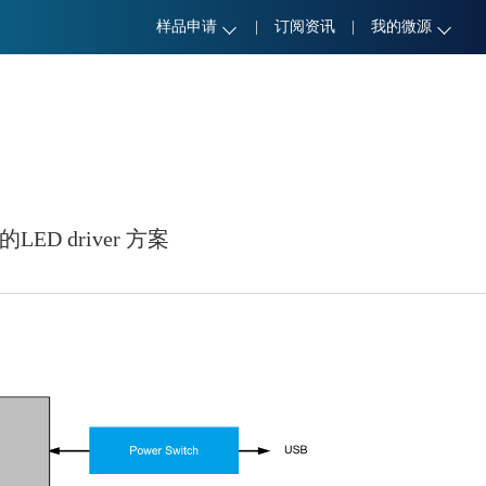
样品申请
|
订阅资讯
|
我的微源
ED driver 方案