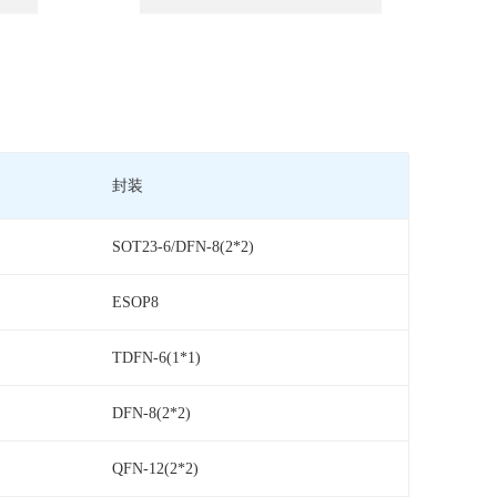
封装
SOT23-6/DFN-8(2*2)
ESOP8
TDFN-6(1*1)
DFN-8(2*2)
QFN-12(2*2)