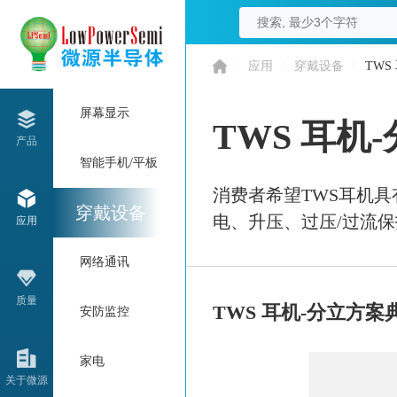
/
应用
/
穿戴设备
/
TWS
屏幕显示
TWS 耳机
产品
智能手机/平板
消费者希望TWS耳机
穿戴设备
电、升压、过压/过流
应用
网络通讯
质量
TWS 耳机-分立方案
安防监控
家电
关于微源