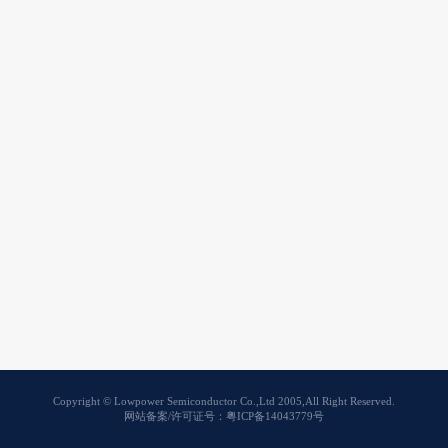
Copyright © Lowpower Semiconductor Co.,Ltd 2005,All Right Reserved.
网站备案/许可证号：粤ICP备14043779号