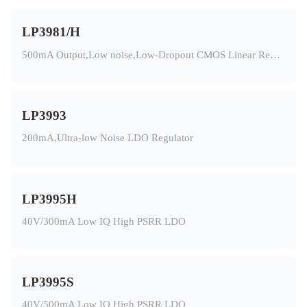
LP3981/H
500mA Output,Low noise,Low-Dropout CMOS Linear Regulator
LP3993
200mA,Ultra-low Noise LDO Regulator
LP3995H
40V/300mA Low IQ High PSRR LDO
LP3995S
40V/500mA Low IQ High PSRR LDO