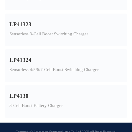
LP41323
Sensorless 3-Cell Boost Switching Charger
LP41324
Sensorless 4/5/6/7-Cell Boost Switching Charger
LP4130
3-Cell Boost Battery Charger
Copyright © Lowpower Semiconductor Co.,Ltd 2005,All Right Reserved.